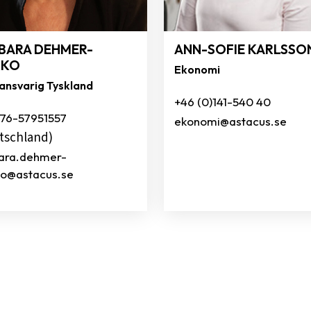
BARA DEHMER-
ANN-SOFIE KARLSSO
RKO
Ekonomi
ansvarig Tyskland
+46 (0)141-540 40
176-57951557
ekonomi@astacus.se
tschland)
ara.dehmer-
o@astacus.se