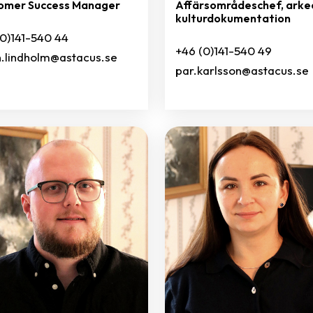
omer Success Manager
Affärsområdeschef, arke
kulturdokumentation
(0)141-540 44
+46 (0)141-540 49
n.lindholm@astacus.se
par.karlsson@astacus.se