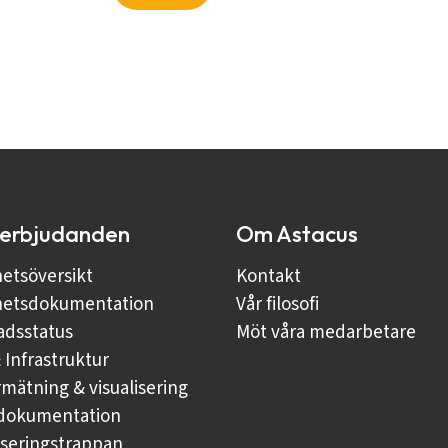
 erbjudanden
Om Astacus
hetsöversikt
Kontakt
hetsdokumentation
Vår filosofi
dsstatus
Möt våra medarbetare
 Infrastruktur
mätning & visualisering
rdokumentation
liseringstrappan