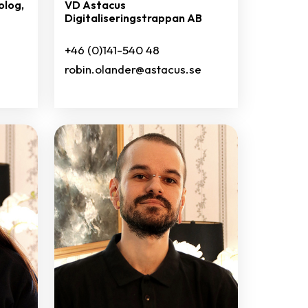
olog,
VD Astacus
Digitaliseringstrappan AB
+46 (0)141-540 48
robin.olander@astacus.se