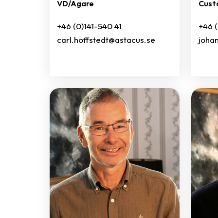
VD/Ägare
Cust
+46 (0)141-540 41
+46 
carl.hoffstedt@astacus.se
joha