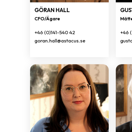
GÖRAN HALL
GUS
CFO/Ägare
Mätt
+46 (0)141-540 42
+46 
goran.hall@astacus.se
gust