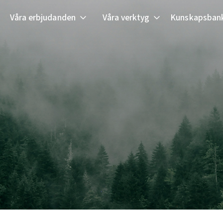
Våra erbjudanden
Våra verktyg
Kunskapsban