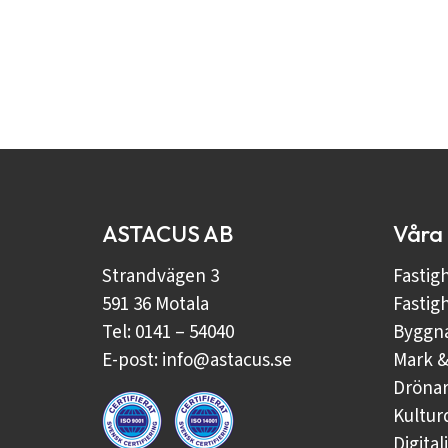
ASTACUS AB
Våra
Strandvägen 3
Fastig
591 36 Motala
Fastig
Tel: 0141 – 54040
Byggna
E-post:
info@astacus.se
Mark &
Drönar
Kultu
Digita