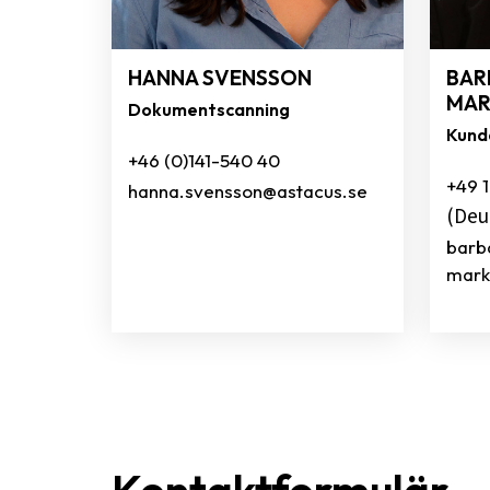
HANNA SVENSSON
BAR
MA
Dokumentscanning
Kund
+46 (0)141-540 40
+49 
hanna.svensson@astacus.se
(Deu
barb
mark