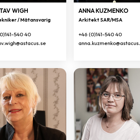
TAV WIGH
ANNA KUZMENKO
ekniker / Mätansvarig
Arkitekt SAR/MSA
(0)141-540 40
+46 (0)141-540 40
av.wigh@astacus.se
anna.kuzmenko@astacus