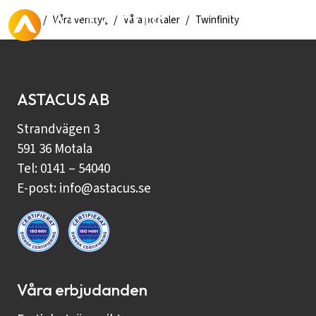
Hem
Våra verktyg
Våra portaler
Twinfinity
ASTACUS AB
Strandvägen 3
591 36 Motala
Tel: 0141 – 54040
E-post:
info@astacus.se
Våra erbjudanden